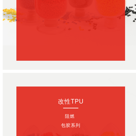
改性TPU
阻燃
包胶系列